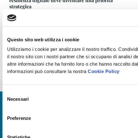
resilienza digitale deve diventare una priorità
strategica
Questo sito web utilizza i cookie
Utilizziamo i cookie per analizzare il nostro traffico. Condivid
il nostro sito con i nostri partner che si occupano di analisi 
altre informazioni che ha fornito loro o che hanno raccolto dal
informazioni può consultare la nostra
Cookie Policy
L’APPRENDIMENTO INFORMALE SUL LUOGO DI LAVORO
FORMAZIONE ONLINE: LE TECNOLOGIE EMERGENTI NEL 2016
Selezione
Necessari
Iscriviti alla nostra newsletter
del
Ricevi le novità più utili per gestire al meglio la formazione
consenso
aziendale.
Preferenze
Iscriviti
Statistiche