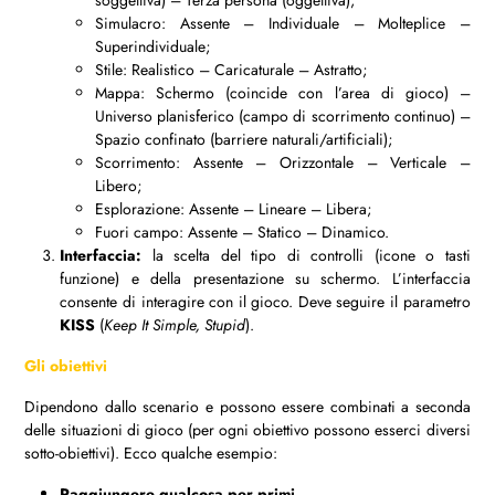
soggettiva) – Terza persona (oggettiva);
Simulacro: Assente – Individuale – Molteplice –
Superindividuale;
Stile: Realistico – Caricaturale – Astratto;
Mappa: Schermo (coincide con l’area di gioco) –
Universo planisferico (campo di scorrimento continuo) –
Spazio confinato (barriere naturali/artificiali);
Scorrimento: Assente – Orizzontale – Verticale –
Libero;
Esplorazione: Assente – Lineare – Libera;
Fuori campo: Assente – Statico – Dinamico.
Interfaccia:
la scelta del tipo di controlli (icone o tasti
funzione) e della presentazione su schermo. L’interfaccia
consente di interagire con il gioco. Deve seguire il parametro
KISS
(
Keep It Simple, Stupid
).
Gli obiettivi
Dipendono dallo scenario e possono essere combinati a seconda
delle situazioni di gioco (per ogni obiettivo possono esserci diversi
sotto-obiettivi). Ecco qualche esempio:
Raggiungere qualcosa per primi