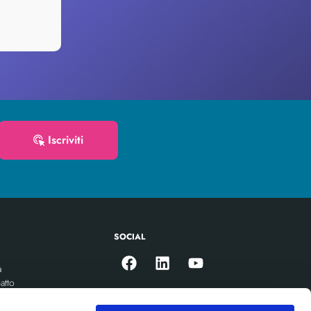
Iscriviti
SOCIAL
a
atto
ioni per la parità di genere