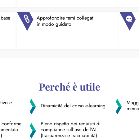
 base
Approfondire temi collegati
in modo guidato
Perché è utile
tivo e
Maggi
Dinamicità del corso e-learning ​
memor
lo conforme
Pieno rispetto dei requisiti di
lamentata
compliance sull'uso dell'AI
​
(trasparenza e tracciabilità)