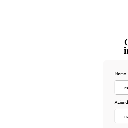
i
Nome
Azien