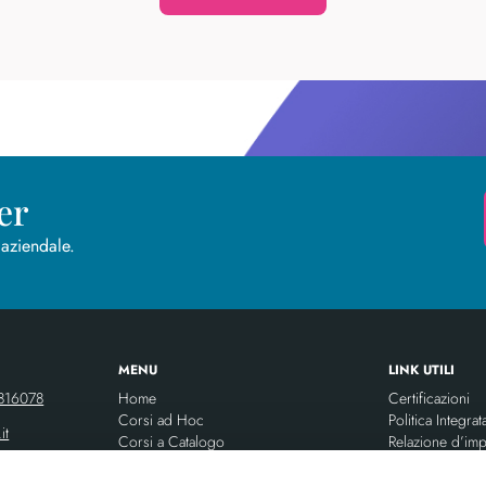
er
 aziendale.
MENU
LINK UTILI
816078
Home
Certificazioni
Corsi ad Hoc
Politica Integrat
it
Corsi a Catalogo
Relazione d’imp
Aula e Webinar
Modulo segnalaz
ilia.it
Piattaforma TAO LMS
Codice Etico