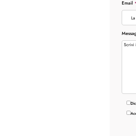
Email
Messa
Dic
Acc