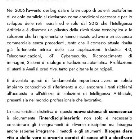
Nel 2006 l’avvento dei big data e lo sviluppo di potenti piattaforme
di calcolo parallelo si rivelarono come condizioni necessarie per lo
sviluppo delle reti neurali ed è solo dal 2012 che l’Intelligenza
Artificiale è diventata un pilastro della rivoluzione tecnologica e le
soluzioni che la implementano hanno iniziato ad avere un successo
commerciale senza precedenti, tanto che il contesto attuale risulta
già fortemente intriso delle sue applicazioni: Industria 4.0,
Telecomunicazioni, IoT, Cybersecurity, Riconoscimento di
immagini, Sistemi di dialogo e traduzione automatica, Profilazione
di utenti e Analisi predittive, tanto per citarne le principali.
È diventato quindi di fondamentale importanza avere un solido
impianto conoscitivo di riferimento a cui ancorare i tanti richiami
all’acquisto e all’utilizzo di soluzioni di Intelligenza Artificiale,
presenti sia nel mondo professionale che lavorativo.
La caratteristica distintiva di questo
nuovo sistema di conoscenze
è sicuramente l’
interdisciplinarietà
: non solo è necessario
considerare gli insegnamenti di diverse discipline ma bisogna
anche saperne integrarne i metodi e gli strumenti.
Bisogna dare
vita a delle vere e proprie cornici di senso utili a decifrare