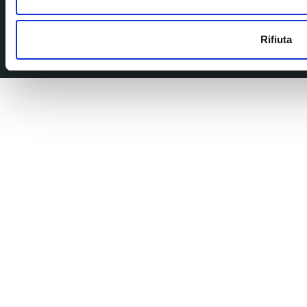
Rifiuta
©Tabilia. 2026. Tutti i diritti riservati
Realizzato da KOMUNIKASI