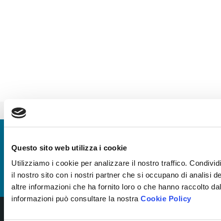
FENOMENOLOGIA DELLA PAUSA CAFFÈ. IL LAVORO IBRIDO TRA DISTANZA E PRESENZA EMOTIVA.
VOUCHER DIAGNOSI DIGITALE LAZIO INNOVA: DIGITAL TRASFORMATION IN AMBITO ERP
Iscriviti alla nostra newsletter
Ricevi le novità più utili per gestire al meglio la formazione
aziendale.
Questo sito web utilizza i cookie
Utilizziamo i cookie per analizzare il nostro traffico. Condivid
Iscriviti
il nostro sito con i nostri partner che si occupano di analisi 
altre informazioni che ha fornito loro o che hanno raccolto dal
informazioni può consultare la nostra
Cookie Policy