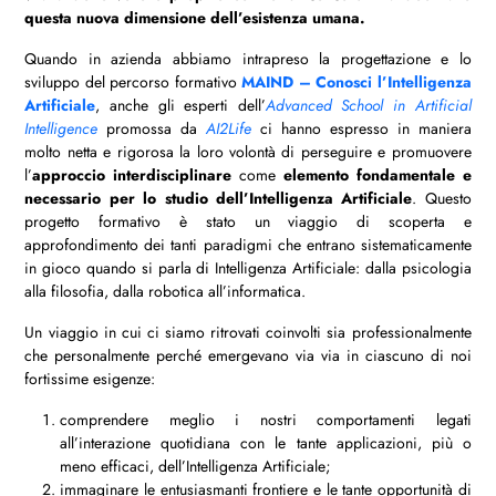
questa nuova dimensione dell’esistenza umana.
Quando in azienda abbiamo intrapreso la progettazione e lo
sviluppo del percorso formativo
MAIND – Conosci l’Intelligenza
Artificiale
, anche gli esperti dell’
Advanced School in Artificial
Intelligence
promossa da
AI2Life
ci hanno espresso in maniera
molto netta e rigorosa la loro volontà di perseguire e promuovere
l’
approccio interdisciplinare
come
elemento fondamentale e
necessario per lo studio dell’Intelligenza Artificiale
. Questo
progetto formativo è stato un viaggio di scoperta e
approfondimento dei tanti paradigmi che entrano sistematicamente
in gioco quando si parla di Intelligenza Artificiale: dalla psicologia
alla filosofia, dalla robotica all’informatica.
Un viaggio in cui ci siamo ritrovati coinvolti sia professionalmente
che personalmente perché emergevano via via in ciascuno di noi
fortissime esigenze:
comprendere meglio i nostri comportamenti legati
all’interazione quotidiana con le tante applicazioni, più o
meno efficaci, dell’Intelligenza Artificiale;
immaginare le entusiasmanti frontiere e le tante opportunità di