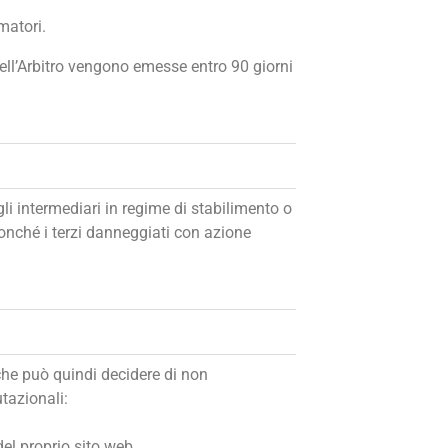
matori.
dell’Arbitro vengono emesse entro 90 giorni
e gli intermediari in regime di stabilimento o
nonché i terzi danneggiati con azione
 che può quindi decidere di non
tazionali:
el proprio sito web.