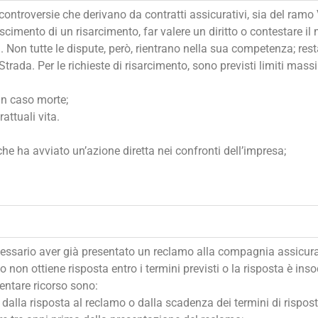
 controversie che derivano da contratti assicurativi, sia del ramo
oscimento di un risarcimento, far valere un diritto o contestare i
n tutte le dispute, però, rientrano nella sua competenza; restano
trada. Per le richieste di risarcimento, sono previsti limiti massi
in caso morte;
attuali vita.
che ha avviato un’azione diretta nei confronti dell’impresa;
necessario aver già presentato un reclamo alla compagnia assicurat
on ottiene risposta entro i termini previsti o la risposta è inso
sentare ricorso sono:
dalla risposta al reclamo o dalla scadenza dei termini di rispost