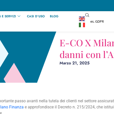
 E SERVIZI
CASI D’USO
BLOG
E-CO X Milan
danni con l’A
Marzo 21, 2025
rtante passo avanti nella tutela dei clienti nel settore assicurati
lano Finanza
e approfondisce il Decreto n. 215/2024, che istit
e.