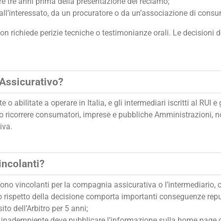
re tre anni prima della presentazione del reclamo;
ll’interessato, da un procuratore o da un’associazione di consu
n richiede perizie tecniche o testimonianze orali. Le decisioni 
 Assicurativo?
 o abilitate a operare in Italia, e gli intermediari iscritti al RUI 
anno ricorrere consumatori, imprese e pubbliche Amministrazioni, 
iva.
incolanti?
 sono vincolanti per la compagnia assicurativa o l’intermediario,
o rispetto della decisione comporta importanti conseguenze repu
to dell’Arbitro per 5 anni;
io inadempiente deve pubblicare l’informazione sulla home page d