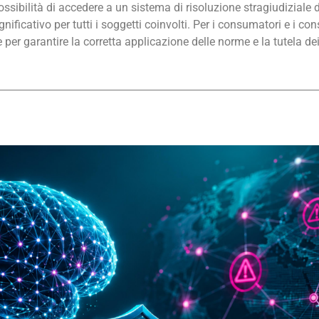
sibilità di accedere a un sistema di risoluzione stragiudiziale 
ficativo per tutti i soggetti coinvolti. Per i consumatori e i cons
er garantire la corretta applicazione delle norme e la tutela dei 