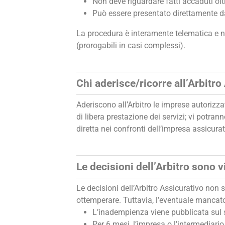
Non deve riguardare fatti accaduti olt
Può essere presentato direttamente da
La procedura è interamente telematica e no
(prorogabili in casi complessi).
Chi aderisce/ricorre all’Arbitro
Aderiscono all’Arbitro le imprese autorizzate
di libera prestazione dei servizi; vi potr
diretta nei confronti dell’impresa assicurat
Le decisioni dell’Arbitro sono v
Le decisioni dell’Arbitro Assicurativo non
ottemperare. Tuttavia, l’eventuale mancat
L’inadempienza viene pubblicata sul si
Per 6 mesi, l’impresa o l’intermediar