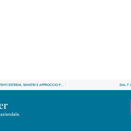
LETTERA AL MERCATO IVASS DEL 25 FEBBRAIO 2025: EVENTI ESTREMI, SINISTRI E APPROCCIO PROATTIVO
DAL 1°
er
 aziendale.