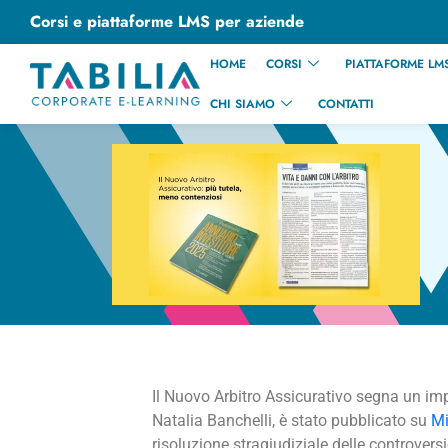
Corsi e piattaforme LMS per aziende
HOME
CORSI
PIATTAFORME LMS
CHI SIAMO
CONTATTI
Il Nuovo Arbitro Assicurativo segna un impo
Natalia Banchelli, è stato pubblicato su
Mi
risoluzione stragiudiziale delle controversi