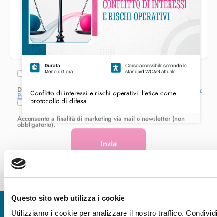
Durata
Corso accessibile secondo lo
Meno di 1 ora
standard WCAG attuale
Conflitto di interessi e rischi operativi: l’etica come
protocollo di difesa
WHISTLEBLOWING: LIBERTÀ DI ESPRESSIONE E SICUREZZA DEI SEGNALANTI
PREVENZIONE E GOVERNO DEL RISCHIO DI REATO (D.LGS. 231/2001)
Questo sito web utilizza i cookie
Iscriviti alla nostra newsletter
Ricevi le novità più utili per gestire al meglio la formazione
Utilizziamo i cookie per analizzare il nostro traffico. Condivid