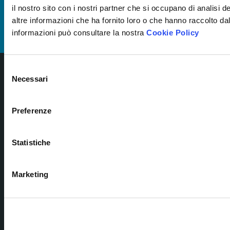
aziendale.
il nostro sito con i nostri partner che si occupano di analisi 
altre informazioni che ha fornito loro o che hanno raccolto dal
Iscriviti
informazioni può consultare la nostra
Cookie Policy
Selezione
Necessari
del
consenso
Preferenze
SOCI
Via Tiburtina 912 Ed. F8 – 00156 Roma (ITALY)
P.IVA e C.F.: 08757151009 | SDI: WY7PJ6K
Statistiche
Capitale sociale i.v.: € 10.000,00
CONTATTI
MEN
Marketing
+39 06 40816078
Hom
Cors
info@Tabilia.it
Cors
info@Tabilia.pec
Aula
Piat