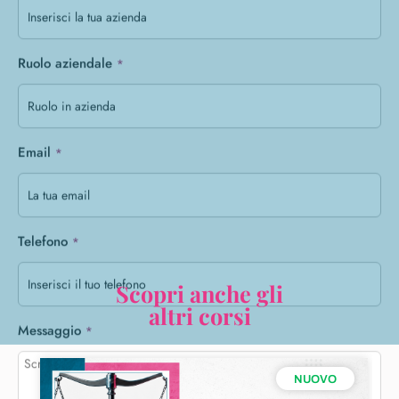
Dichiaro di aver preso visione e di accettare i termini della
Privacy
Policy
*.
Acconsento a finalità di marketing via mail o newsletter (non
obbligatorio).
Scopri anche gli
altri corsi
NUOVO