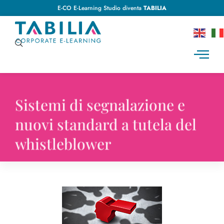
E-CO E-Learning Studio diventa
TABILIA
Sistemi di segnalazione e
nuovi standard a tutela del
whistleblower