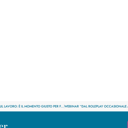
sk: per l’IVASS la resilienza digitale deve diventare
GIORNATA MONDIALE PER LA SALUTE E LA SICUREZZA SUL LAVORO: È IL MOMENTO GIUSTO PER FARE SUL SERIO