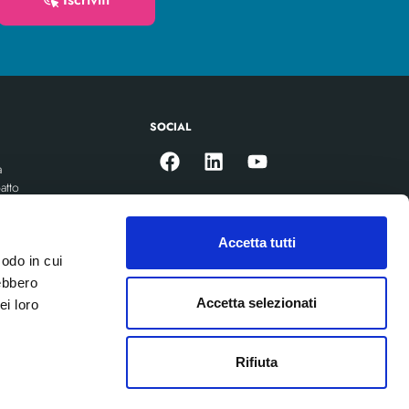
Iscriviti
SOCIAL
a
atto
ioni per la parità di genere
Accetta tutti
modo in cui
rebbero
Accetta selezionati
ei loro
Rifiuta