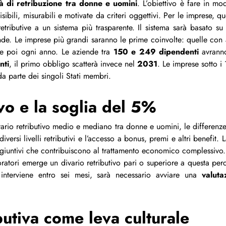
tà di retribuzione tra donne e uomini
. L’obiettivo è fare in mo
visibili, misurabili e motivate da criteri oggettivi. Per le imprese,
tributive a un sistema più trasparente. Il sistema sarà basato su da
ende. Le imprese più grandi saranno le prime coinvolte: quelle co
e poi ogni anno. Le aziende tra
150 e 249 dipendenti
avranno
nti
, il primo obbligo scatterà invece nel
2031
. Le imprese sotto i
da parte dei singoli Stati membri.
glia del 5%
divario retributivo medio e mediano tra donne e uomini, le differenz
 diversi livelli retributivi e l’accesso a bonus, premi e altri benefit
ggiuntivi che contribuiscono al trattamento economico complessivo.
ratori emerge un divario retributivo pari o superiore a questa perce
 interviene entro sei mesi, sarà necessario avviare una
valuta