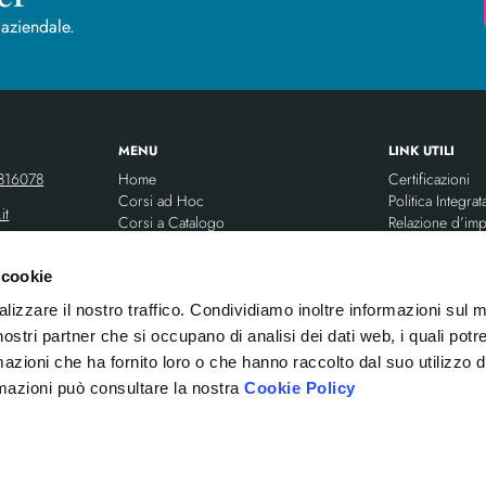
er
 aziendale.
MENU
LINK UTILI
816078
Home
Certificazioni
Corsi ad Hoc
Politica Integrat
it
Corsi a Catalogo
Relazione d’imp
 cookie
Aula e Webinar
Modulo segnalaz
ilia.it
Piattaforma TAO LMS
Codice Etico
alizzare il nostro traffico. Condividiamo inoltre informazioni sul 
AI Learning Assistant
Privacy Policy
i nostri partner che si occupano di analisi dei dati web, i quali pot
AI Training Lab
Cookie Policy
azioni che ha fornito loro o che hanno raccolto dal suo utilizzo d
Casi d’Uso
rmazioni può consultare la nostra
Cookie Policy
Blog
Chi Siamo
Team
Contatti