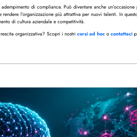
 leva culturale
o adempimento di compliance. Può diventare anche un’occasione per
e rendere l’organizzazione più attrattiva per nuovi talenti. In quest
nto di cultura aziendale e competitività.
 crescita organizzativa? Scopri i nostri
corsi ad hoc
o
contattaci
pe