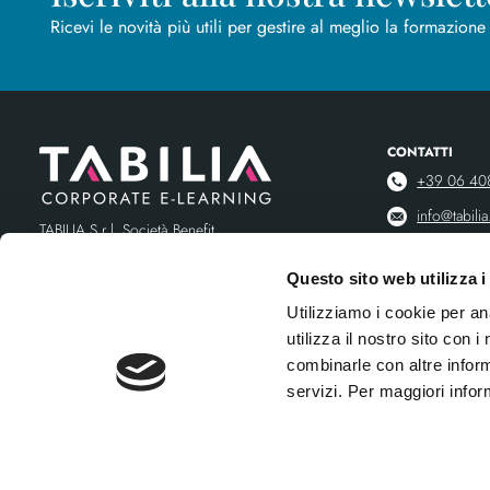
Iscriviti alla nostra newslett
Ricevi le novità più utili per gestire al meglio la formazione
CONTATTI
+39 06 40
info@tabilia.
TABILIA S.r.l. Società Benefit
Questo sito web utilizza i
info@pec.tab
Utilizziamo i cookie per an
Via Tiburtina 912 Ed. F8 – 00156 Roma (ITALY)
utilizza il nostro sito con 
P.IVA e C.F.: 08757151009 | SDI: WY7PJ6K
combinarle con altre inform
Capitale sociale i.v.: € 10.000,00
servizi. Per maggiori info