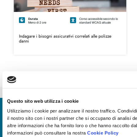
Durata
Corso accessibile secondo lo
Meno di 2 ore
standard WCAG attuale
Indagare i bisogni assicurativi correlati alle polizze
danni
L’ARTE DI FARE LE DOMANDE PER COSTRUIRE UN CLIMA DI FIDUCIA E COLLABORAZIONE
CONSULENZA ASSICURATIVA E FINANZIARIA: COME CREARE VALORE PER LE NUOVE GENERAZIONI
Questo sito web utilizza i cookie
Iscriviti alla nostra newsletter
Ricevi le novità più utili per gestire al meglio la formazione
Utilizziamo i cookie per analizzare il nostro traffico. Condivid
aziendale.
il nostro sito con i nostri partner che si occupano di analisi 
altre informazioni che ha fornito loro o che hanno raccolto dal
Iscriviti
informazioni può consultare la nostra
Cookie Policy