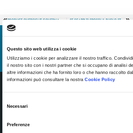
PRODUCT OVERSIGHT GOVERNANCE (POG) IN AMBITO ASSICURATIVO
SE SCAPPI TI SPOSO! IL RUOLO STRATEGICO DELLA CONSULENZA PATRIMONIALE
Iscriviti alla nostra newsletter
Ricevi le novità più utili per gestire al meglio la formazione
aziendale.
Questo sito web utilizza i cookie
Iscriviti
Utilizziamo i cookie per analizzare il nostro traffico. Condivid
il nostro sito con i nostri partner che si occupano di analisi 
altre informazioni che ha fornito loro o che hanno raccolto dal
informazioni può consultare la nostra
Cookie Policy
Selezione
Necessari
del
SOCI
consenso
Via Tiburtina 912 Ed. F8 – 00156 Roma (ITALY)
P.IVA e C.F.: 08757151009 | SDI: WY7PJ6K
Preferenze
Capitale sociale i.v.: € 10.000,00