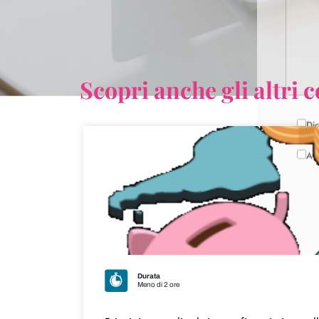
Scopri anche gli altri c
Durata
Meno di 2 ore