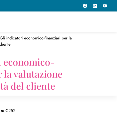
Gli indicatori economico-finanziari per la
cliente
ri economico-
r la valutazione
ità del cliente
go:
C252
: