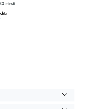
 30 minuti
edito
A