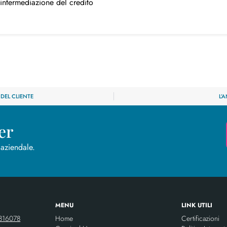
llintermediazione del credito
DEL CLIENTE
L’
er
 aziendale.
MENU
LINK UTILI
816078
Home
Certificazioni