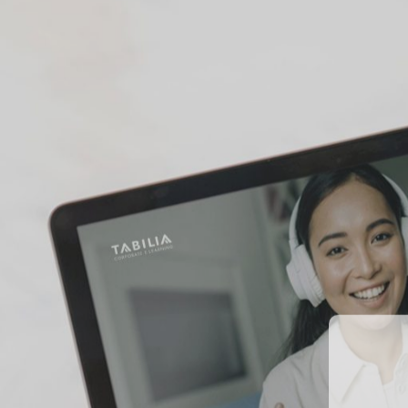
Nome
Azien
Email
Messa