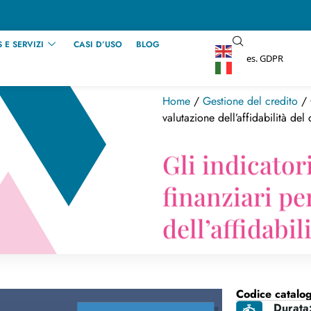
 E SERVIZI
CASI D’USO
BLOG
Home
/
Gestione del credito
/ 
valutazione dell’affidabilità del 
Gli indicato
finanziari pe
dell’affidabil
Codice catalo
Durata