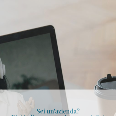
Sei un'azienda?
Richiedi una consulenza gratuita!
Cognome
*
*
da
Ruolo aziendale
*
*
Telefono
*
*
ggio
*