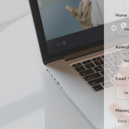
Dic
Acc