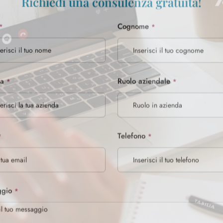
hiaro di aver preso visione e di accettare i termini della
Privacy Policy
*.
onsento a finalità di marketing via mail o newsletter (non obbligatorio).